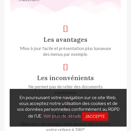
Les avantages
Mise à jour facile et présentation plus luxueuse
des menus par exemple.
Les inconvénients
Ne permet pas de relier des documents
volumineux.
En poursuivant votre navigation sur ce site Web,
vous acceptez notre utilisation des cookies et de
vos données personnelles conformément au RGPD
Astuces
de l'UE.
Voir plus de détails
J'ACCEPTE
Idéal avec un rainage, vous pouvez alors ouvrir
votre reliure à 180°.