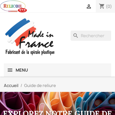
shopping_cart

(0)
search
MENU
Accueil
Guide de reliure
EXPLOREZ NOTRE GUIDE DE