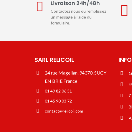
Livraison 24h/48h
Contactez nous ou remplissez
un message à l'aide du
formulaire.
SARL RELICOIL
INF
24 rue Magellan, 94370, SUCY
G
EN BRIE France
F
01 49 82 06 31
C
01 45 90 03 72
B
contact@relicoil.com
A