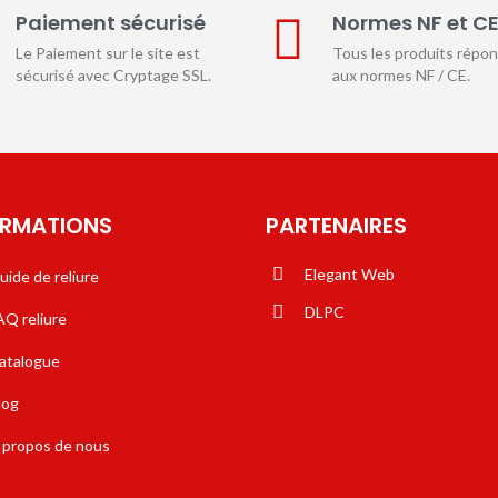
Paiement sécurisé
Normes NF et C
Le Paiement sur le site est
Tous les produits répo
sécurisé avec Cryptage SSL.
aux normes NF / CE.
ORMATIONS
PARTENAIRES
Elegant Web
uide de reliure
DLPC
AQ reliure
atalogue
log
 propos de nous