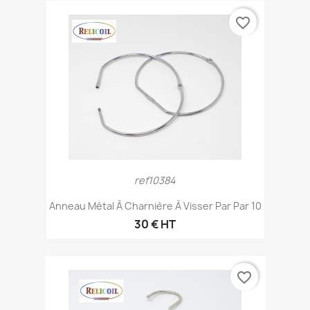
favorite_border
ref10384
Anneau Métal À Charnière À Visser Par Par 10
30 € HT
favorite_border