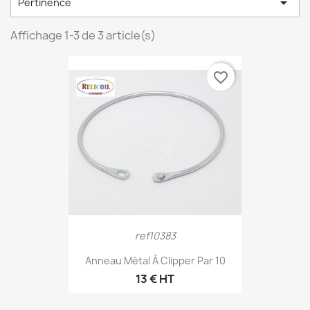

Pertinence
Affichage 1-3 de 3 article(s)
favorite_border
ref10383
Anneau Métal À Clipper Par 10
13 € HT