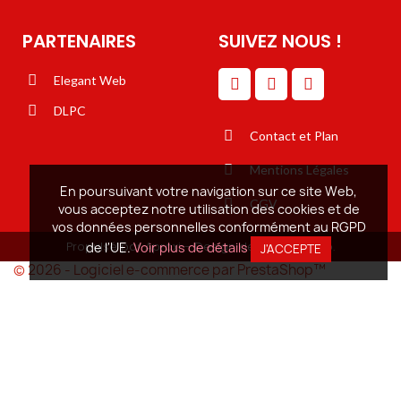
PARTENAIRES
SUIVEZ NOUS !
Elegant Web
DLPC
Contact et Plan
Mentions Légales
En poursuivant votre navigation sur ce site Web,
CGV
vous acceptez notre utilisation des cookies et de
vos données personnelles conformément au RGPD
Propulsé par Aproxi - Design de Elégant Web.
de l'UE.
Voir plus de détails
J'ACCEPTE
© 2026 - Logiciel e-commerce par PrestaShop™