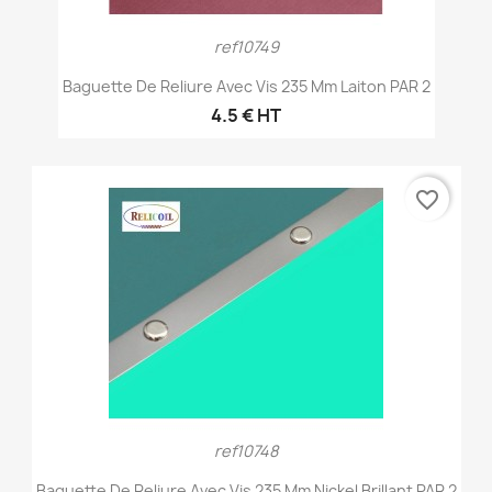
ref10749
Baguette De Reliure Avec Vis 235 Mm Laiton PAR 2
4.5 € HT
favorite_border
ref10748
Baguette De Reliure Avec Vis 235 Mm Nickel Brillant PAR 2