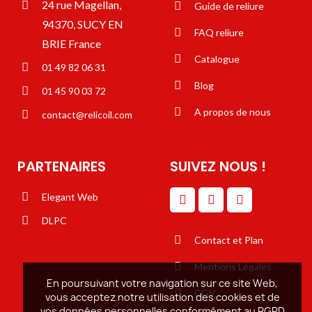
24 rue Magellan,
Guide de reliure
94370, SUCY EN
FAQ reliure
BRIE France
Catalogue
01 49 82 06 31
Blog
01 45 90 03 72
A propos de nous
contact@relicoil.com
PARTENAIRES
SUIVEZ NOUS !
Elegant Web
DLPC
Contact et Plan
Mentions Légales
En poursuivant votre navigation sur ce site Web,
CGV
vous acceptez notre utilisation des cookies et de
vos données personnelles conformément au RGPD