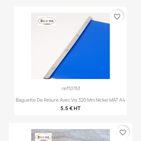
favorite_border
ref10753
Baguette De Reliure Avec Vis 320 Mm Nickel MAT A4
5.5 € HT
favorite_border