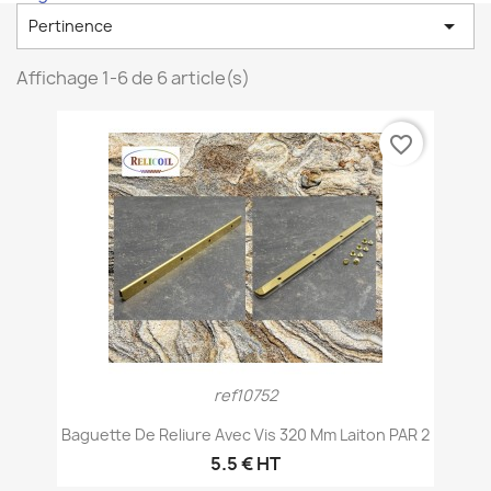

Pertinence
Affichage 1-6 de 6 article(s)
favorite_border
ref10752
Baguette De Reliure Avec Vis 320 Mm Laiton PAR 2
5.5 € HT