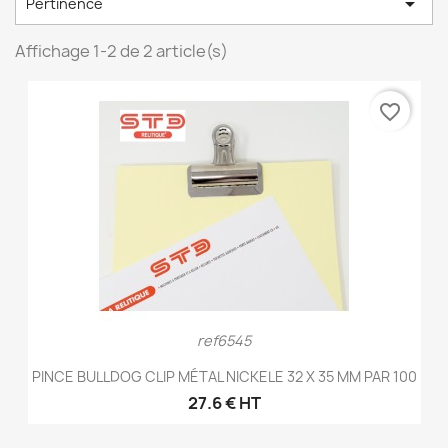

Pertinence
Affichage 1-2 de 2 article(s)
favorite_border
ref6545
PINCE BULLDOG CLIP MÉTAL NICKELE 32 X 35 MM PAR 100
27.6 € HT