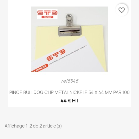
favorite_border
ref6546
PINCE BULLDOG CLIP MÉTAL NICKELE 54 X 44 MM PAR 100
44 € HT
Affichage 1-2 de 2 article(s)