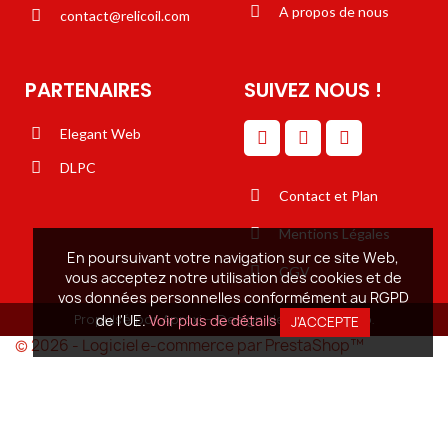
A propos de nous
contact@relicoil.com
PARTENAIRES
SUIVEZ NOUS !
Elegant Web
DLPC
Contact et Plan
Mentions Légales
En poursuivant votre navigation sur ce site Web,
CGV
vous acceptez notre utilisation des cookies et de
vos données personnelles conformément au RGPD
Propulsé par Aproxi - Design de Elégant Web.
de l'UE.
Voir plus de détails
J'ACCEPTE
© 2026 - Logiciel e-commerce par PrestaShop™