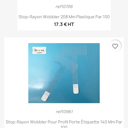
ref10706
Stop-Rayon Wobbler 208 Mm Plastique Par 100
17.3 € HT
favorite_border
ref10961
Stop-Rayon Wobbler Pour Profil Porte Étiquette 140 Mm Par
100