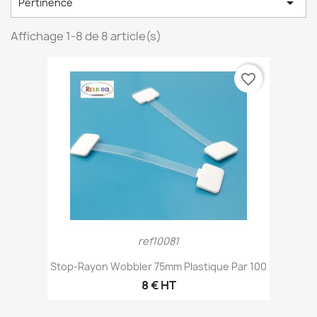

Pertinence
Affichage 1-8 de 8 article(s)
favorite_border
ref10081
Stop-Rayon Wobbler 75mm Plastique Par 100
8 € HT