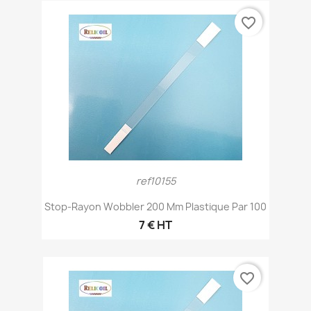
favorite_border
ref10155
Stop-Rayon Wobbler 200 Mm Plastique Par 100
7 € HT
favorite_border