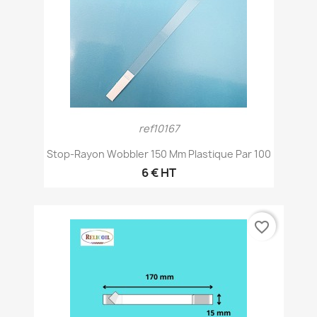
ref10167
Stop-Rayon Wobbler 150 Mm Plastique Par 100
6 € HT
favorite_border