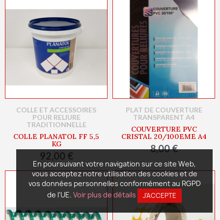
COLLE ET ACCESSOIRES
PLAT DE COUVERTURE
POUR RELIURE
TRANSPARENT A4
TRADITIONNELLE
COUVERTURE PVC
COLLE PLANATOL FF 5,5
CRISTAL 20/100EME A4
KG
8,00 €
92,00 €
En poursuivant votre navigation sur ce site Web,
vous acceptez notre utilisation des cookies et de
vos données personnelles conformément au RGPD
de l'UE.
Voir plus de détails
J'ACCEPTE