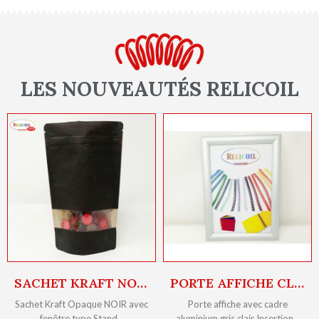
LES NOUVEAUTÉS RELICOIL
SACHET KRAFT NOIR A FENETRE OUVERTURE ZIP ET THERMOSCELLABLE PAR 1000
PORTE AFFICHE CLIC-CLAC À CADRE ALU GRIS A4
Sachet Kraft Opaque NOIR avec
Porte affiche avec cadre
fenêtre type Stand…
aluminium gris clair Insertion…