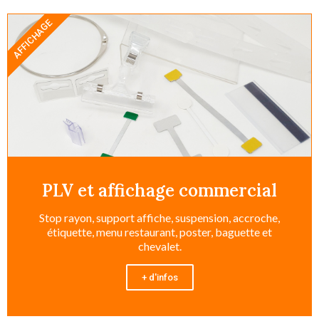
AFFICHAGE
PLV et affichage commercial
Stop rayon, support affiche, suspension, accroche,
étiquette, menu restaurant, poster, baguette et
chevalet.
+ d'infos