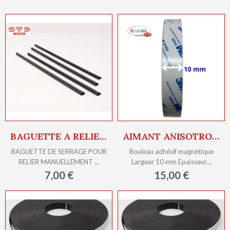
BAGUETTE A RELIER SERODO A4 - 3 MM NOIR PAR 50
AIMANT ANISOTROPE FORCE 80G/CM2 LARGEUR 10MM EPAISSEUR 1MM ROULEAU ADHÉSIF 30M
BAGUETTE DE SERRAGE POUR
Rouleau adhésif magnétique
RELIER MANUELLEMENT …
Largeur 10 mm Epaisseur…
7,00 €
15,00 €