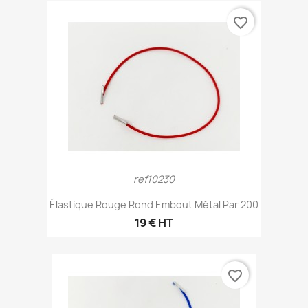
favorite_border
ref10230
Élastique Rouge Rond Embout Métal Par 200
19 € HT
favorite_border