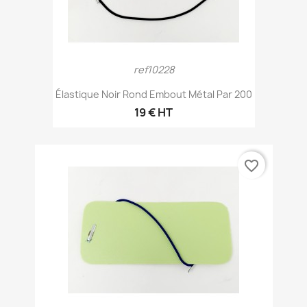
ref10228
Élastique Noir Rond Embout Métal Par 200
19 € HT
favorite_border