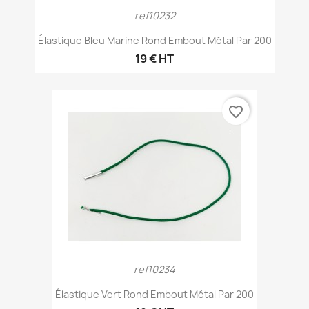
ref10232
Élastique Bleu Marine Rond Embout Métal Par 200
19 € HT
favorite_border
ref10234
Élastique Vert Rond Embout Métal Par 200