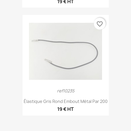
19 € HT
favorite_border
ref10235
Élastique Gris Rond Embout Métal Par 200
19 € HT