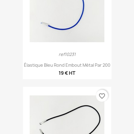
ref10231
Élastique Bleu Rond Embout Métal Par 200
19 € HT
favorite_border