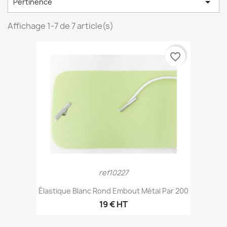

Pertinence
Affichage 1-7 de 7 article(s)
favorite_border
ref10227
Élastique Blanc Rond Embout Métal Par 200
19 € HT