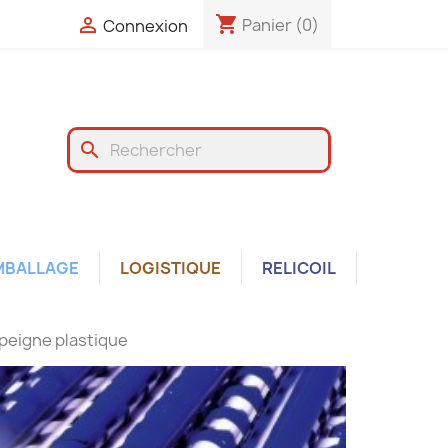
shopping_cart

Panier
(0)
Connexion
search
MBALLAGE
LOGISTIQUE
RELICOIL
 peigne plastique