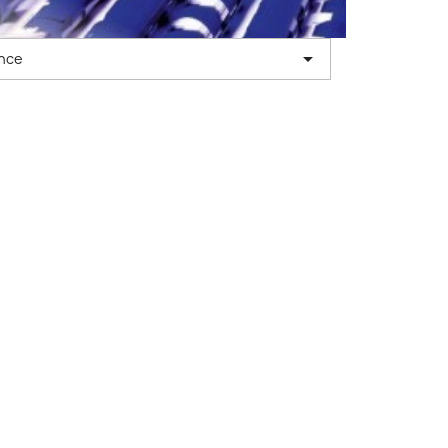

nce