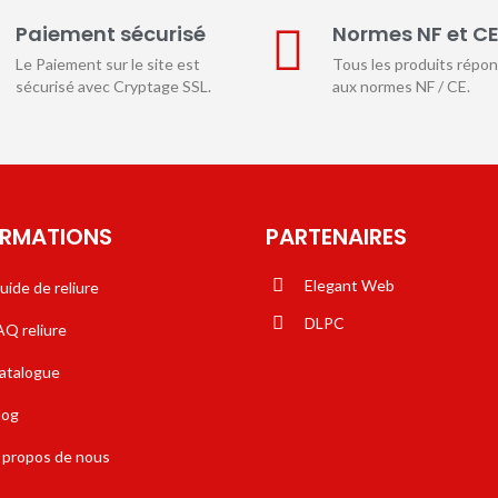
Paiement sécurisé
Normes NF et C
Le Paiement sur le site est
Tous les produits répo
sécurisé avec Cryptage SSL.
aux normes NF / CE.
ORMATIONS
PARTENAIRES
Elegant Web
uide de reliure
DLPC
AQ reliure
atalogue
log
 propos de nous