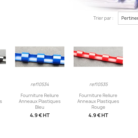
Trier par :
Pertine
ref10534
ref10535
e
Aperçu rapide
Aperçu rapide


e
Fourniture Reliure
Fourniture Reliure
s
Anneaux Plastiques
Anneaux Plastiques
Bleu
Rouge
4.9 € HT
4.9 € HT