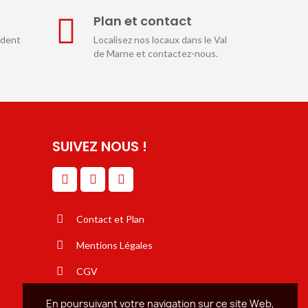
E
Plan et contact
ndent
Localisez nos locaux dans le Val
de Marne et contactez-nous.
SUIVEZ NOUS !
Contact et Plan
Mentions Légales
CGV
En poursuivant votre navigation sur ce site Web,