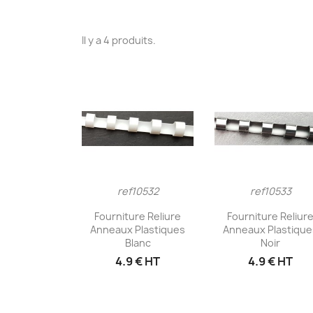
Il y a 4 produits.
ref10532
ref10533
Aperçu rapide
Aperçu rapid


Fourniture Reliure
Fourniture Reliur
Anneaux Plastiques
Anneaux Plastique
Blanc
Noir
4.9 € HT
4.9 € HT