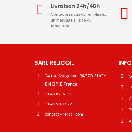
Livraison 24h/48h
Contactez nous ou remplissez
un message à l'aide du
formulaire.
SARL RELICOIL
INF
24 rue Magellan, 94370, SUCY
G
EN BRIE France
F
01 49 82 06 31
C
01 45 90 03 72
B
contact@relicoil.com
A