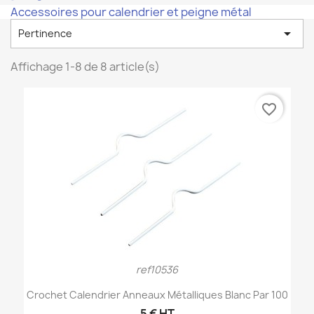
Accessoires pour calendrier et peigne métal

Pertinence
Affichage 1-8 de 8 article(s)
favorite_border
ref10536
Crochet Calendrier Anneaux Métalliques Blanc Par 100
5 € HT