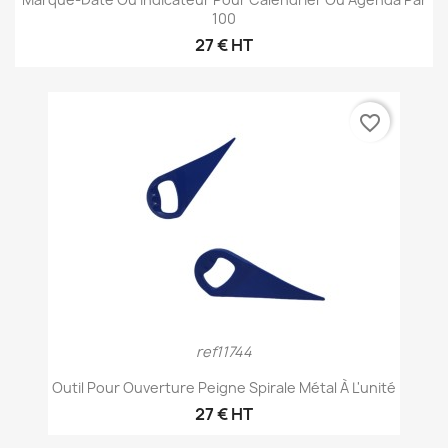
100
27 € HT
favorite_border
ref11744
Outil Pour Ouverture Peigne Spirale Métal À L'unité
27 € HT