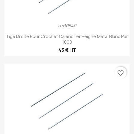
ref10540
Tige Droite Pour Crochet Calendrier Peigne Métal Blanc Par
1000
45 € HT
favorite_border