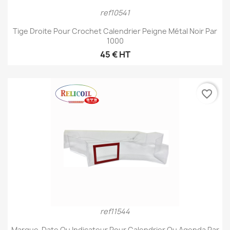
ref10541
Tige Droite Pour Crochet Calendrier Peigne Métal Noir Par
1000
45 € HT
favorite_border
ref11544
Marque-Date Ou Indicateur Pour Calendrier Ou Agenda Par