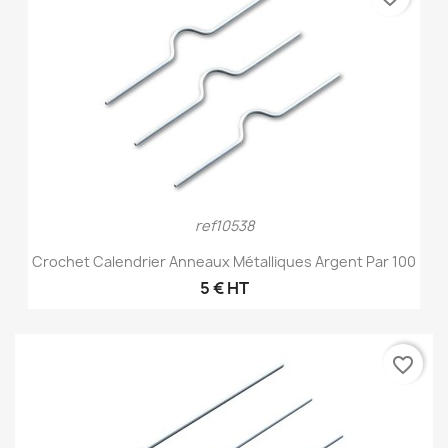
ref10538
Crochet Calendrier Anneaux Métalliques Argent Par 100
5 € HT
favorite_border