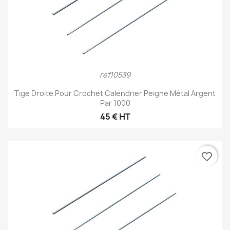
ref10539
Tige Droite Pour Crochet Calendrier Peigne Métal Argent
Par 1000
45 € HT
favorite_border