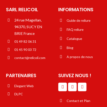
SARL RELICOIL
INFORMATIONS
24 rue Magellan,
Guide de reliure
94370, SUCY EN
FAQ reliure
BRIE France
Catalogue
01 49 82 06 31
Blog
01 45 90 03 72
A propos de nous
contact@relicoil.com
PARTENAIRES
SUIVEZ NOUS !
Elegant Web
DLPC
Contact et Plan