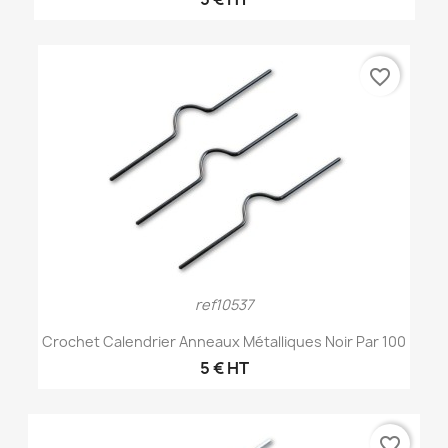
favorite_border
ref10537
Crochet Calendrier Anneaux Métalliques Noir Par 100
5 € HT
favorite_border