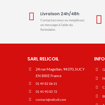
Livraison 24h/48h
Contactez nous ou remplissez
un message à l'aide du
formulaire.
SARL RELICOIL
INF
24 rue Magellan, 94370, SUCY
G
EN BRIE France
F
01 49 82 06 31
C
01 45 90 03 72
B
contact@relicoil.com