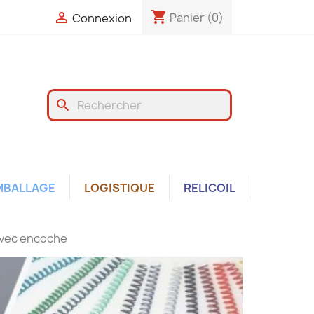
shopping_cart

Panier
(0)
Connexion
search
MBALLAGE
LOGISTIQUE
RELICOIL
avec encoche