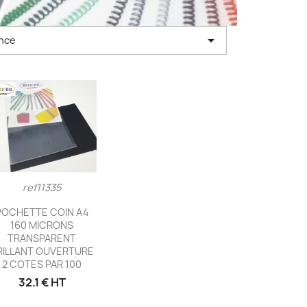

nce
ref11335
Aperçu rapide

POCHETTE COIN A4
160 MICRONS
TRANSPARENT
RILLANT OUVERTURE
2 COTES PAR 100
32.1 € HT