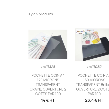
Il y a 5 produits.
ref11328
ref11089
Aperçu rapide
Aperçu rapid


POCHETTE COIN A4
POCHETTE COIN A
120 MICRONS
150 MICRONS
TRANSPARENT
TRANSPARENT Brilla
GRAINE OUVERTURE 2
OUVERTURE 2 COT
COTES PAR 100
PAR 100
14 € HT
23.4 € HT