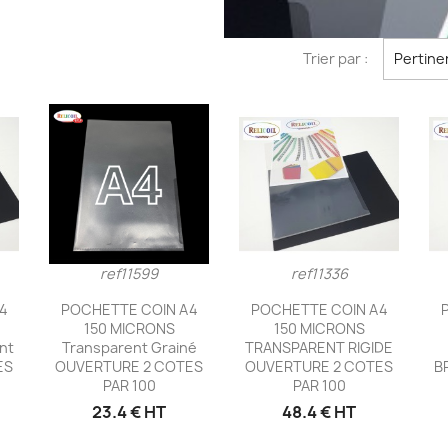
Trier par :
Pertine
ref11599
ref11336
e
Aperçu rapide
Aperçu rapide


4
POCHETTE COIN A4
POCHETTE COIN A4
150 MICRONS
150 MICRONS
nt
Transparent Grainé
TRANSPARENT RIGIDE
ES
OUVERTURE 2 COTES
OUVERTURE 2 COTES
B
PAR 100
PAR 100
23.4 € HT
48.4 € HT