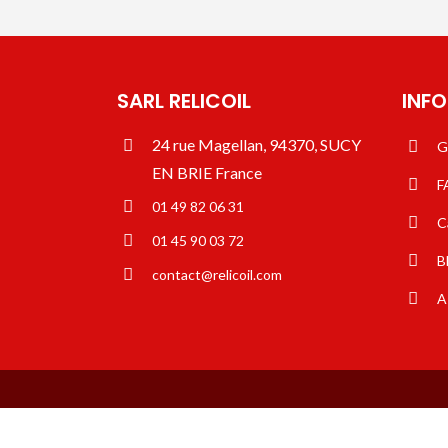
SARL RELICOIL
INF
24 rue Magellan, 94370, SUCY
G
EN BRIE France
F
01 49 82 06 31
C
01 45 90 03 72
B
contact@relicoil.com
A