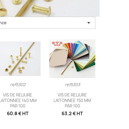

nce
ref5302
ref5303
Aperçu rapide
Aperçu rapide


VIS DE RELIURE
VIS DE RELIURE
LAITONNEE 140 MM
LAITONNEE 150 MM
PAR 100
PAR 100
60.8 € HT
63.2 € HT