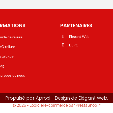
ORMATIONS
PARTENAIRES
Elegant Web
uide de reliure
DLPC
AQ reliure
atalogue
log
 propos de nous
Propulsé par Aproxi - Design de Elégant Web.
© 2026 - Logiciel e-commerce par PrestaShop™