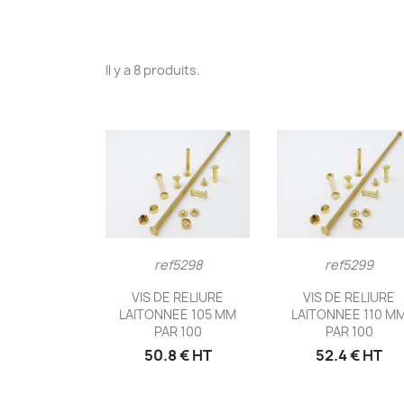
Il y a 8 produits.
ref5298
ref5299
Aperçu rapide
Aperçu rapid


VIS DE RELIURE
VIS DE RELIURE
LAITONNEE 105 MM
LAITONNEE 110 M
PAR 100
PAR 100
50.8 € HT
52.4 € HT