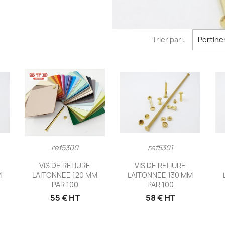
Trier par :
Pertine
ref5300
ref5301
e
Aperçu rapide
Aperçu rapide


VIS DE RELIURE
VIS DE RELIURE
M
LAITONNEE 120 MM
LAITONNEE 130 MM
PAR 100
PAR 100
55 € HT
58 € HT