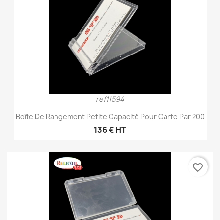
ref11594
Boîte De Rangement Petite Capacité Pour Carte Par 200
136 € HT
favorite_border