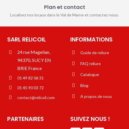
Plan et contact
Localisez nos locaux dans le Val de Marne et contactez-nous.
SARL RELICOIL
INFORMATIONS
24 rue Magellan,
Guide de reliure
94370, SUCY EN
FAQ reliure
BRIE France
Catalogue
01 49 82 06 31
Blog
01 45 90 03 72
A propos de nous
contact@relicoil.com
PARTENAIRES
SUIVEZ NOUS !