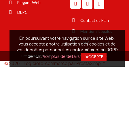
Elegant Web
DLPC
Contact et Plan
Mentions Légales
En poursuivant votre navigation sur ce site Web,
CGV
vous acceptez notre utilisation des cookies et de
vos données personnelles conformément au RGPD
Propulsé par Aproxi - Design de Elégant Web.
de l'UE.
Voir plus de détails
J'ACCEPTE
© 2026 - Logiciel e-commerce par PrestaShop™