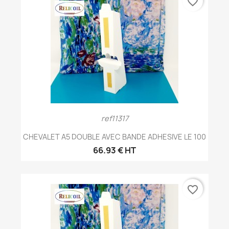
favorite_border
ref11317
CHEVALET A5 DOUBLE AVEC BANDE ADHESIVE LE 100
66.93 € HT
favorite_border