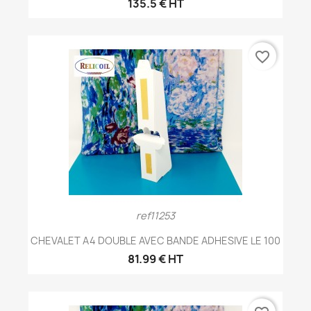
135.5 € HT
favorite_border
ref11253
CHEVALET A4 DOUBLE AVEC BANDE ADHESIVE LE 100
81.99 € HT