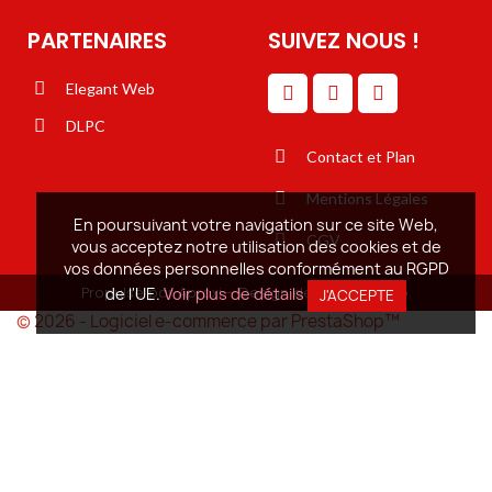
PARTENAIRES
SUIVEZ NOUS !
Elegant Web
DLPC
Contact et Plan
Mentions Légales
En poursuivant votre navigation sur ce site Web,
CGV
vous acceptez notre utilisation des cookies et de
vos données personnelles conformément au RGPD
Propulsé par Aproxi - Design de Elégant Web.
de l'UE.
Voir plus de détails
J'ACCEPTE
© 2026 - Logiciel e-commerce par PrestaShop™