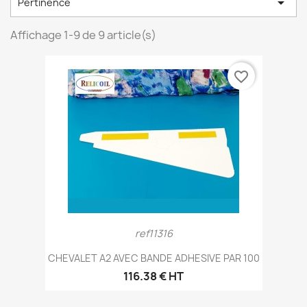

Pertinence
Affichage 1-9 de 9 article(s)
favorite_border
ref11316
CHEVALET A2 AVEC BANDE ADHESIVE PAR 100
116.38 € HT