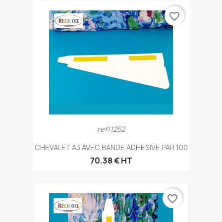
favorite_border
ref11252
CHEVALET A3 AVEC BANDE ADHESIVE PAR 100
70.38 € HT
favorite_border