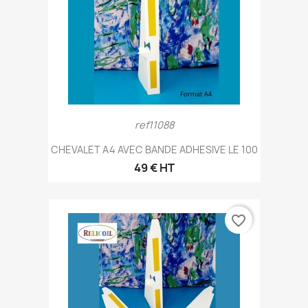
ref11088
CHEVALET A4 AVEC BANDE ADHESIVE LE 100
49 € HT
favorite_border