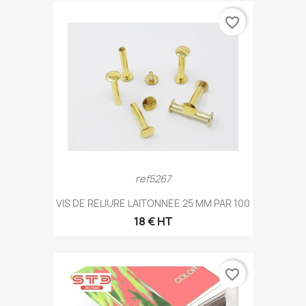
favorite_border
ref5267
VIS DE RELIURE LAITONNEE 25 MM PAR 100
18 € HT
favorite_border