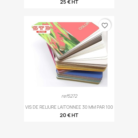
25 € HT
favorite_border
ref5272
VIS DE RELIURE LAITONNEE 30 MM PAR 100
20 € HT