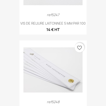
ref5247
VIS DE RELIURE LAITONNEE 5 MM PAR 100
14 € HT
favorite_border
ref5248