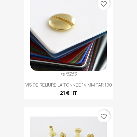
favorite_border
ref5256
VIS DE RELIURE LAITONNEE 14 MM PAR 100
21 € HT
favorite_border