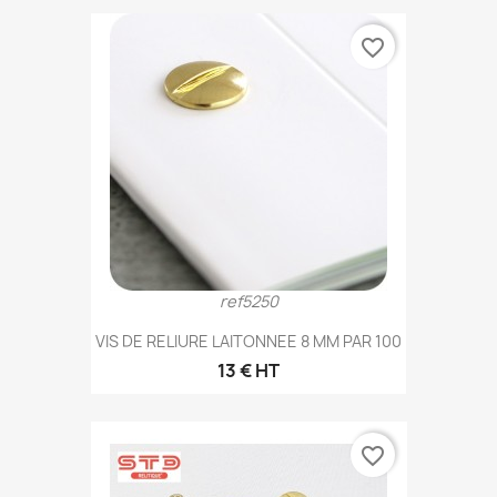
favorite_border
ref5250
VIS DE RELIURE LAITONNEE 8 MM PAR 100
13 € HT
favorite_border