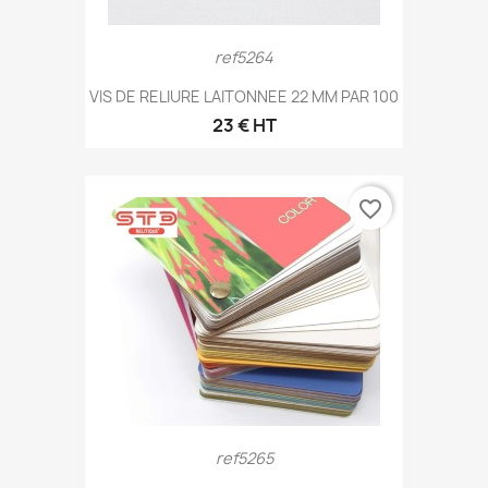
ref5264
VIS DE RELIURE LAITONNEE 22 MM PAR 100
23 € HT
favorite_border
ref5265