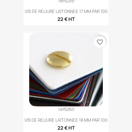
ref5259
VIS DE RELIURE LAITONNEE 17 MM PAR 100
22 € HT
favorite_border
ref5260
VIS DE RELIURE LAITONNEE 18 MM PAR 100
22 € HT