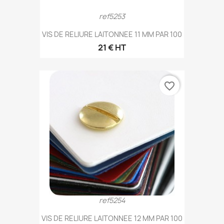
ref5253
VIS DE RELIURE LAITONNEE 11 MM PAR 100
21 € HT
favorite_border
ref5254
VIS DE RELIURE LAITONNEE 12 MM PAR 100