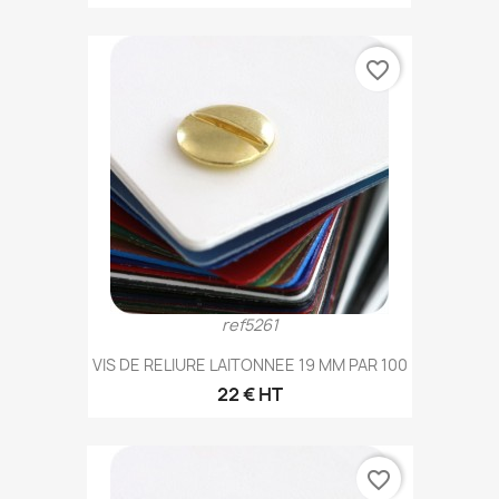
favorite_border
ref5261
VIS DE RELIURE LAITONNEE 19 MM PAR 100
22 € HT
favorite_border