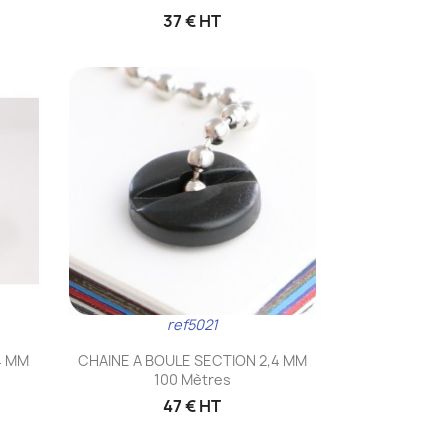
37 € HT
ref5021
Aperçu rapide

4 MM
CHAINE A BOULE SECTION 2,4 MM
100 Mètres
47 € HT