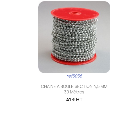
ref5056
Aperçu rapide

CHAINE A BOULE SECTION 4,5 MM
30 Mètres
41 € HT